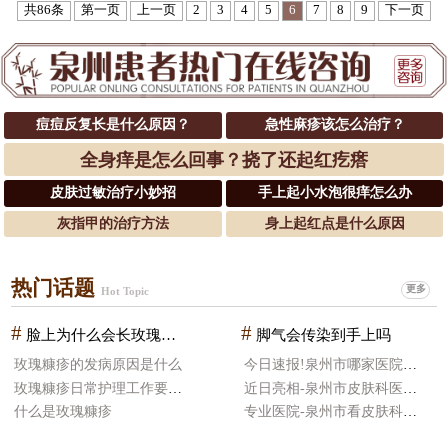
共86条
第一页
上一页
2
3
4
5
6
7
8
9
下一页
痘痘反复长是什么原因？
急性麻疹该怎么治疗？
全身痒是怎么回事？挠了还起红疙瘩
皮肤过敏治疗小妙招
手上起小水泡很痒怎么办
灰指甲的治疗方法
身上起红点是什么原因
热门话题
更多
Hot Topic
#
#
脸上为什么会长玫瑰糠疹
脚气会传染到手上吗
玫瑰糠疹的发病原因是什么
今日速报!泉州市哪家医院皮肤科治疗好
玫瑰糠疹日常护理工作要怎么做
近日亮相-泉州市皮肤科医院哪好
什么是玫瑰糠疹
专业医院-泉州市看皮肤科医院比较好