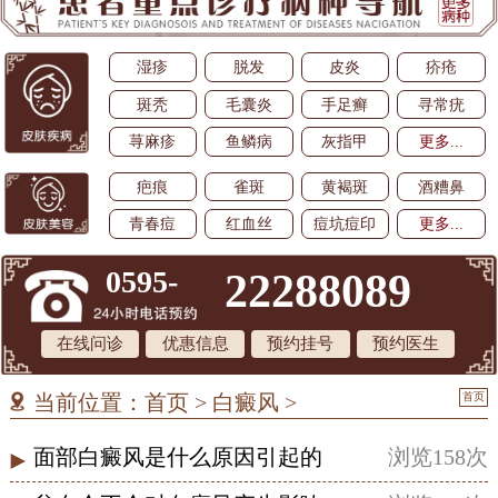
湿疹
脱发
皮炎
疥疮
斑秃
毛囊炎
手足癣
寻常疣
荨麻疹
鱼鳞病
灰指甲
更多...
疤痕
雀斑
黄褐斑
酒糟鼻
青春痘
红血丝
痘坑痘印
更多...
0595-
22288089
在线问诊
优惠信息
预约挂号
预约医生
首页
当前位置：
首页
>
白癜风
>
面部白癜风是什么原因引起的
浏览158次