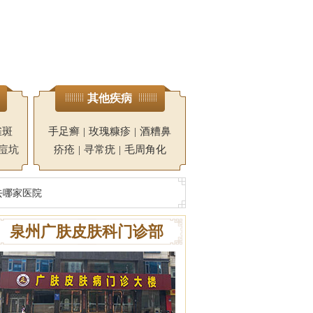
其他疾病
雀斑
手足癣
|
玫瑰糠疹
|
酒糟鼻
痘坑
疥疮
|
寻常疣
|
毛周角化
去哪家医院
泉州广肤皮肤科门诊部