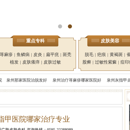
重点专科
皮肤美容
荨麻疹
|
鱼鳞病
|
皮炎
|
扁平疣
|
斑秃
脱毛
|
疤痕
|
黄褐斑
|
植发
|
皮肤瘙痒
|
皮肤过敏
股癣
|
过敏性紫癜
|
痘印
院
泉州那家医院治脱发好
泉州治疗荨麻疹哪家医院好
泉州灰指甲
指甲医院哪家治疗专业
肤皮肤专科 咨询热线：0595-22288089