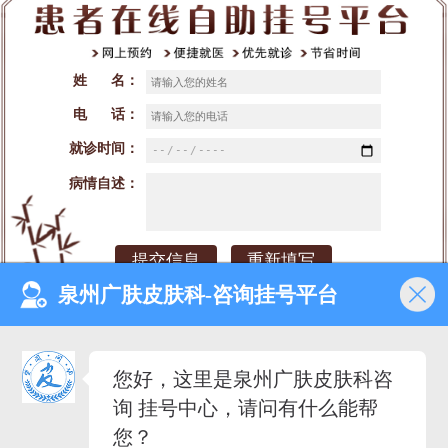
姓 名：
电 话：
就诊时间：
病情自述：
泉州广肤皮肤科-咨询挂号平台
网站首页
医院介绍
医生团队
预约挂号
您好，这里是泉州广肤皮肤科咨
就诊时间：早8：00-晚18：00（节假日不休）
询 挂号中心，请问有什么能帮
来院地址：泉州市丰泽区泉秀街道泉淮社区田安南路420号
备案号：闽ICP备2023027342号-2
您？
医疗广告审查证明文号：（闽-泉-丰）医广【2020】