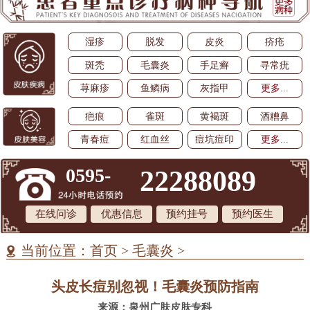
湿疹
脱发
皮炎
疥疮
斑秃
毛囊炎
手足癣
寻常疣
荨麻疹
鱼鳞病
灰指甲
更多...
疤痕
雀斑
黄褐斑
酒糟鼻
青春痘
红血丝
痘坑痘印
更多...
0595-
22288089
在线问诊
优惠信息
预约挂号
预约医生
当前位置：
首页
>
毛囊炎
>
头皮长痘别忽视！毛囊炎预防指南
来源：泉州广肤皮肤专科