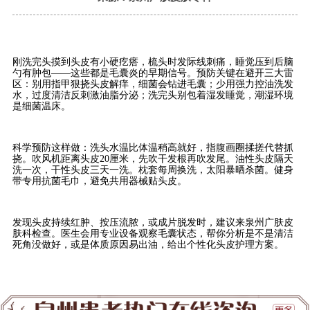
刚洗完头摸到头皮有小硬疙瘩，梳头时发际线刺痛，睡觉压到后脑
勺有肿包——这些都是毛囊炎的早期信号。预防关键在避开三大雷
区：别用指甲狠挠头皮解痒，细菌会钻进毛囊；少用强力控油洗发
水，过度清洁反刺激油脂分泌；洗完头别包着湿发睡觉，潮湿环境
是细菌温床。
科学预防这样做：洗头水温比体温稍高就好，指腹画圈揉搓代替抓
挠。吹风机距离头皮20厘米，先吹干发根再吹发尾。油性头皮隔天
洗一次，干性头皮三天一洗。枕套每周换洗，太阳暴晒杀菌。健身
带专用抗菌毛巾，避免共用器械贴头皮。
发现头皮持续红肿、按压流脓，或成片脱发时，建议来泉州广肤皮
肤科检查。医生会用专业设备观察毛囊状态，帮你分析是不是清洁
死角没做好，或是体质原因易出油，给出个性化头皮护理方案。