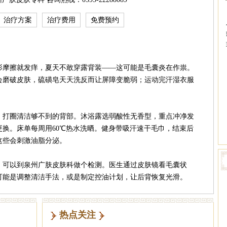
治疗方案
治疗费用
免费预约
衫摩擦就发痒，夏天不敢穿露背装——这可能是毛囊炎在作祟。
会磨破皮肤，硫磺皂天天洗反而让屏障变脆弱；运动完汗湿衣服
，打圈清洁够不到的背部。沐浴露选弱酸性无香型，重点冲净发
换。床单每周用60℃热水洗晒。健身带吸汗速干毛巾，结束后
这些会刺激油脂分泌。
，可以到泉州广肤皮肤科做个检测。医生通过皮肤镜看毛囊状
可能是调整清洁手法，或是制定控油计划，让后背恢复光滑。
热点关注