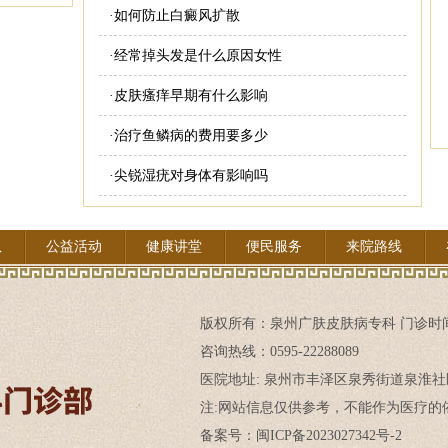
·
如何防止白癜风扩散
·
经常掉头发是什么原因女性
·
皮肤瘙痒早期有什么影响
·
治疗鱼鳞病的费用要多少
·
尖锐湿疣对身体有影响吗
队
公益活动
健康讲堂
便民服务
来院路线
版权所有：
泉州广肤皮肤病专科
门诊时间:
咨询热线：0595-22288089
医院地址: 泉州市丰泽区泉秀街道泉淮社
注:网站信息仅供参考，不能作为医疗的依
备案号：闽ICP备2023027342号-2