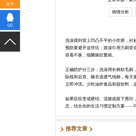
挂号
病情分析
QQ
洗澡摸到背上凹凸不平的小疙瘩，衬
预防要避开这些坑：搓澡巾用力刷背
捂着不换，细菌疯狂繁殖。
正确防护分三步：洗澡用长柄软毛刷
际线和后背。睡衣选透气纯棉，每天更
立即冲洗。少吃油炸食品和甜饮料，
如果痘痘变成硬结、流脓或留下黑印
态，结合你的生活习惯定制方案——
推荐文章