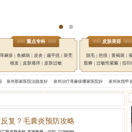
重点专科
皮肤美容
荨麻疹
|
鱼鳞病
|
皮炎
|
扁平疣
|
斑秃
脱毛
|
疤痕
|
黄褐斑
|
植发
|
皮肤瘙痒
|
皮肤过敏
股癣
|
过敏性紫癜
|
痘印
院
泉州那家医院治脱发好
泉州治疗荨麻疹哪家医院好
泉州灰指甲
痘反复？毛囊炎预防攻略
肤皮肤专科 咨询热线：0595-22288089