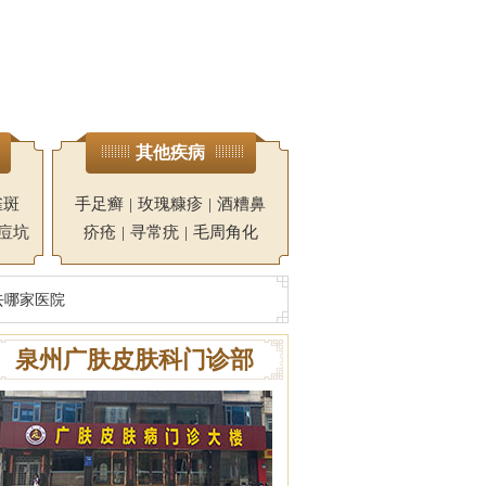
其他疾病
雀斑
手足癣
|
玫瑰糠疹
|
酒糟鼻
痘坑
疥疮
|
寻常疣
|
毛周角化
去哪家医院
泉州广肤皮肤科门诊部