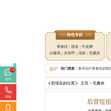
特色专科
青春痘
|
脱发
|
牛皮癣
白癜风
|
灰指甲
|
湿疹
|
毛囊炎
热门搜索：
泉州治疗青春痘的医
78
咨询
您现在的位置
主页
>
毛囊炎
回电
后背痘
文章来源：泉州广