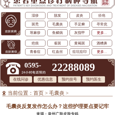
湿疹
脱发
皮炎
疥疮
斑秃
毛囊炎
手足癣
寻常疣
荨麻疹
鱼鳞病
灰指甲
更多...
疤痕
雀斑
黄褐斑
酒糟鼻
青春痘
红血丝
痘坑痘印
更多...
0595-
22288089
在线问诊
优惠信息
预约挂号
预约医生
当前位置：
首页
>
毛囊炎
>
毛囊炎反复发作怎么办？这些护理要点要记牢
来源：泉州广肤皮肤专科