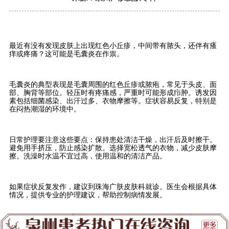
最近有没有发现皮肤上出现红色小丘疹，中间带有脓头，还伴有瘙
痒或疼痛？这可能是毛囊炎在作祟。
毛囊炎的典型表现是毛囊周围的红色丘疹或脓疱，常见于头皮、面
部、胸背等部位。轻压时有疼痛感，严重时可能形成疖肿。诱发因
素包括细菌感染、出汗过多、衣物摩擦等。症状容易反复，特别是
在闷热潮湿的环境中。
日常护理要注意这些要点：保持患处清洁干燥，出汗后及时擦干。
避免用手挤压，防止感染扩散。选择宽松透气的衣物，减少皮肤摩
擦。洗澡时水温不宜过高，使用温和的清洁产品。
如果症状反复发作，建议到珠海广肤皮肤科就诊。医生会根据具体
情况，提供专业的护理建议，帮助控制病情发展。