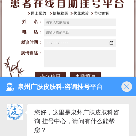
姓 名：
电 话：
就诊时间：
病情自述：
泉州广肤皮肤科-咨询挂号平台
网站首页
医院介绍
医生团队
预约挂号
您好，这里是泉州广肤皮肤科咨
就诊时间：早8：00-晚18：00（节假日不休）
询 挂号中心，请问有什么能帮
来院地址：泉州市丰泽区泉秀街道泉淮社区田安南路420号
备案号：闽ICP备2023027342号-2
您？
医疗广告审查证明文号：（闽-泉-丰）医广【2020】