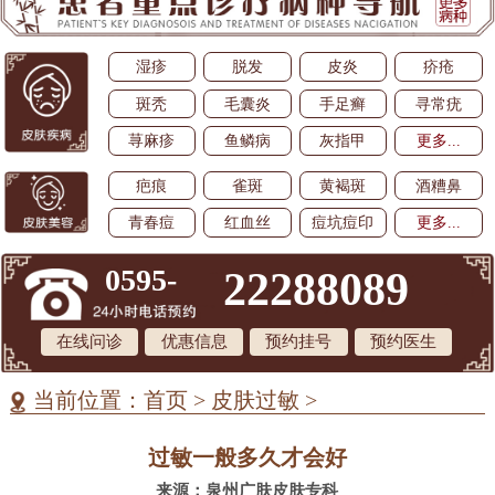
湿疹
脱发
皮炎
疥疮
斑秃
毛囊炎
手足癣
寻常疣
荨麻疹
鱼鳞病
灰指甲
更多...
疤痕
雀斑
黄褐斑
酒糟鼻
青春痘
红血丝
痘坑痘印
更多...
0595-
22288089
在线问诊
优惠信息
预约挂号
预约医生
当前位置：
首页
>
皮肤过敏
>
过敏一般多久才会好
来源：泉州广肤皮肤专科