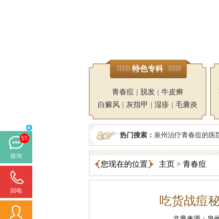
特色专科
青春痘
|
脱发
|
牛皮癣
白癜风
|
灰指甲
|
湿疹
|
毛囊炎
热门搜索：
泉州治疗青春痘的医
55
咨询
您现在的位置
主页
>
青春痘
回电
吃货战痘
文章来源：泉州广