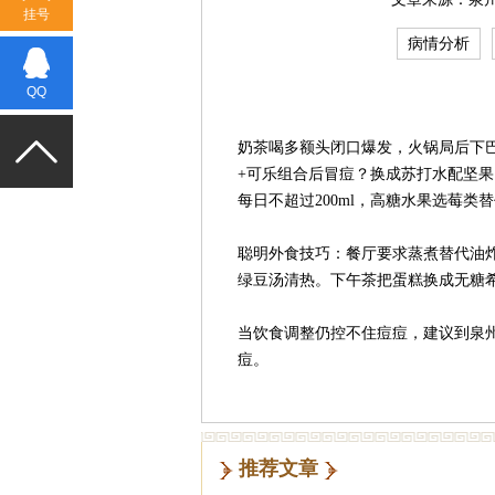
挂号
病情分析
QQ
奶茶喝多额头闭口爆发，火锅局后下
+可乐组合后冒痘？换成苏打水配坚
每日不超过200ml，高糖水果选莓
聪明外食技巧：餐厅要求蒸煮替代油
绿豆汤清热。下午茶把蛋糕换成无糖
当饮食调整仍控不住痘痘，建议到泉
痘。
推荐文章