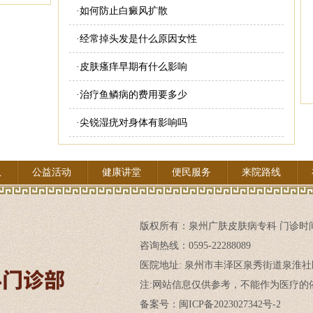
·
如何防止白癜风扩散
·
经常掉头发是什么原因女性
·
皮肤瘙痒早期有什么影响
·
治疗鱼鳞病的费用要多少
·
尖锐湿疣对身体有影响吗
队
公益活动
健康讲堂
便民服务
来院路线
版权所有：
泉州广肤皮肤病专科
门诊时间:
咨询热线：0595-22288089
医院地址: 泉州市丰泽区泉秀街道泉淮社
注:网站信息仅供参考，不能作为医疗的依
备案号：闽ICP备2023027342号-2