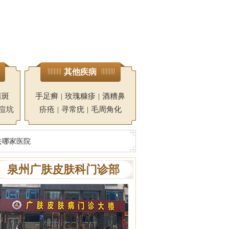
其他疾病
雀斑
手足癣
|
玫瑰糠疹
|
酒糟鼻
痘坑
疥疮
|
寻常疣
|
毛周角化
去哪家医院
泉州广肤皮肤科门诊部