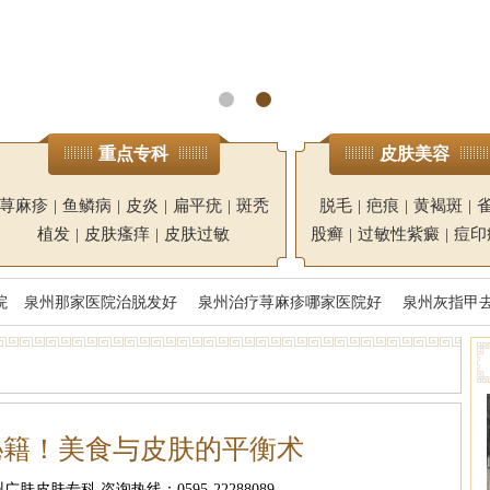
重点专科
皮肤美容
荨麻疹
|
鱼鳞病
|
皮炎
|
扁平疣
|
斑秃
脱毛
|
疤痕
|
黄褐斑
|
植发
|
皮肤瘙痒
|
皮肤过敏
股癣
|
过敏性紫癜
|
痘印
院
泉州那家医院治脱发好
泉州治疗荨麻疹哪家医院好
泉州灰指甲
秘籍！美食与皮肤的平衡术
肤皮肤专科 咨询热线：0595-22288089