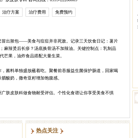
治疗方案
治疗费用
免费预约
巴冒出脓包——美食与痘痘并非死敌。记录三天饮食日记：薯片
果；麻辣烫后长疹？汤底换骨汤不加辣油。关键控制点：乳制品
类替代芒果，油炸食品搭配大量生菜。
炸，酱料单独盛放蘸着吃。聚餐前吞服益生菌保护肠道，回家喝
希腊酸奶，撒奇亚籽增加饱腹感。
州广肤皮肤科做食物耐受评估。个性化食谱让你享受美食不惧
热点关注