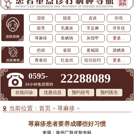
湿疹
脱发
皮炎
疥疮
斑秃
毛囊炎
手足癣
寻常疣
荨麻疹
鱼鳞病
灰指甲
更多...
疤痕
雀斑
黄褐斑
酒糟鼻
青春痘
红血丝
痘坑痘印
更多...
0595-
22288089
在线问诊
优惠信息
预约挂号
预约医生
当前位置：
首页
>
荨麻疹
>
荨麻疹患者要养成哪些好习惯
来源：泉州广肤皮肤专科