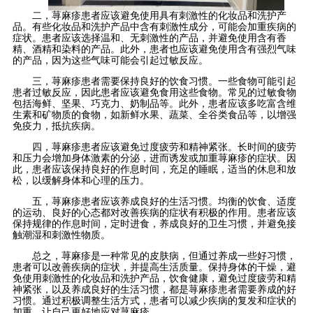
二，荨麻疹患者应该避免使用具有刺激性的化妆品和洗护产
品。有些化妆品和洗护产品中含有刺激性成分，可能会加重疾病的
症状。患者应该选择温和、无刺激性的产品，并避免使用含有香
精、酒精和染料的产品。此外，患者也应该避免使用含有强烈气味
的产品，因为这些气味可能会引起过敏反应。
三，荨麻疹患者需要保持良好的饮食习惯。一些食物可能引起
患者过敏反应，因此患者应该避免食用这些食物。常见的过敏食物
包括海鲜、坚果、巧克力、奶制品等。此外，患者应该多吃富含维
生素和矿物质的食物，如新鲜水果、蔬菜、全谷类食品等，以增强
免疫力，抵抗疾病。
四，荨麻疹患者应该避免过度疲劳和精神紧张。长时间的疲劳
和压力会增加身体激素的分泌，进而诱发或加重荨麻疹的症状。因
此，患者应该保持良好的作息时间，充足的睡眠，适当的休息和放
松，以缓解身体和心理的压力。
五，荨麻疹患者应该养成良好的生活习惯。均衡的饮食、适度
的运动、良好的心态都对改善疾病的症状有积极的作用。患者应该
保持规律的作息时间，定时进食，养成良好的卫生习惯，并避免接
触潮湿和刺激性物质。
总之，荨麻疹是一种常见的皮肤病，但通过养成一些好习惯，
患者可以改善疾病的症状，并提高生活质量。保持身体的干燥，避
免使用刺激性的化妆品和洗护产品，饮食健康，避免过度疲劳和精
神紧张，以及养成良好的生活习惯，都是荨麻疹患者需要养成的好
习惯。通过积极调整生活方式，患者可以减少疾病的复发和症状的
加重，让自己更好地应对荨麻疹。