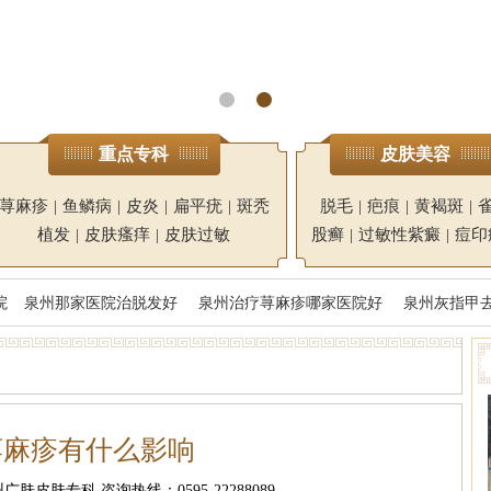
重点专科
皮肤美容
荨麻疹
|
鱼鳞病
|
皮炎
|
扁平疣
|
斑秃
脱毛
|
疤痕
|
黄褐斑
|
植发
|
皮肤瘙痒
|
皮肤过敏
股癣
|
过敏性紫癜
|
痘印
院
泉州那家医院治脱发好
泉州治疗荨麻疹哪家医院好
泉州灰指甲
荨麻疹有什么影响
肤皮肤专科 咨询热线：0595-22288089