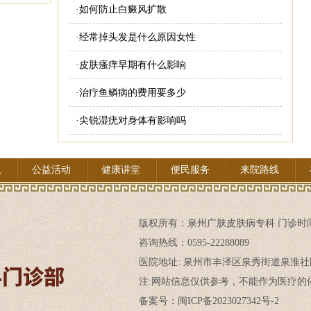
·
如何防止白癜风扩散
·
经常掉头发是什么原因女性
·
皮肤瘙痒早期有什么影响
·
治疗鱼鳞病的费用要多少
·
尖锐湿疣对身体有影响吗
队
公益活动
健康讲堂
便民服务
来院路线
版权所有：
泉州广肤皮肤病专科
门诊时间:
咨询热线：0595-22288089
医院地址: 泉州市丰泽区泉秀街道泉淮社
注:网站信息仅供参考，不能作为医疗的依
备案号：闽ICP备2023027342号-2