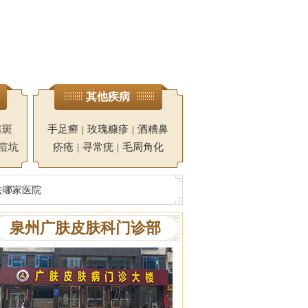
其他疾病
雀斑
手足癣
|
玫瑰糠疹
|
酒糟鼻
痘坑
疥疮
|
寻常疣
|
毛周角化
去哪家医院
泉州广肤皮肤科门诊部