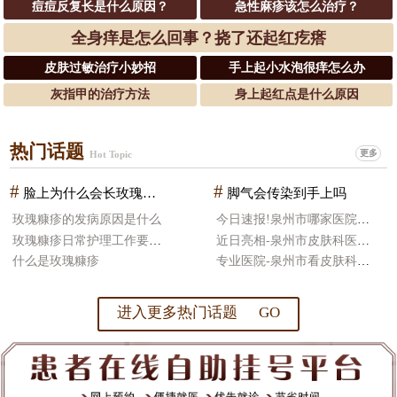
痘痘反复长是什么原因？
急性麻疹该怎么治疗？
全身痒是怎么回事？挠了还起红疙瘩
皮肤过敏治疗小妙招
手上起小水泡很痒怎么办
灰指甲的治疗方法
身上起红点是什么原因
热门话题
更多
Hot Topic
#
#
脸上为什么会长玫瑰糠疹
脚气会传染到手上吗
玫瑰糠疹的发病原因是什么
今日速报!泉州市哪家医院皮肤科治疗好
玫瑰糠疹日常护理工作要怎么做
近日亮相-泉州市皮肤科医院哪好
什么是玫瑰糠疹
专业医院-泉州市看皮肤科医院比较好
进入更多热门话题 GO