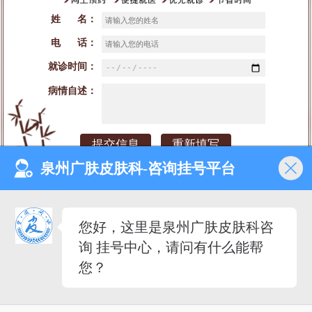
姓 名：
电 话：
就诊时间：
病情自述：
泉州广肤皮肤科-咨询挂号平台
网站首页
医院介绍
医生团队
预约挂号
您好，这里是泉州广肤皮肤科咨
就诊时间：早8：00-晚18：00（节假日不休）
询 挂号中心，请问有什么能帮
来院地址：泉州市丰泽区泉秀街道泉淮社区田安南路420号
备案号：闽ICP备2023027342号-2
您？
医疗广告审查证明文号：（闽-泉-丰）医广【2020】
第08-30-30号