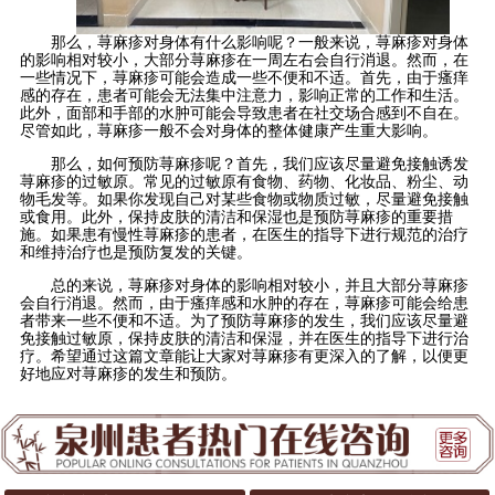
那么，荨麻疹对身体有什么影响呢？一般来说，荨麻疹对身体
的影响相对较小，大部分荨麻疹在一周左右会自行消退。然而，在
一些情况下，荨麻疹可能会造成一些不便和不适。首先，由于瘙痒
感的存在，患者可能会无法集中注意力，影响正常的工作和生活。
此外，面部和手部的水肿可能会导致患者在社交场合感到不自在。
尽管如此，荨麻疹一般不会对身体的整体健康产生重大影响。
那么，如何预防荨麻疹呢？首先，我们应该尽量避免接触诱发
荨麻疹的过敏原。常见的过敏原有食物、药物、化妆品、粉尘、动
物毛发等。如果你发现自己对某些食物或物质过敏，尽量避免接触
或食用。此外，保持皮肤的清洁和保湿也是预防荨麻疹的重要措
施。如果患有慢性荨麻疹的患者，在医生的指导下进行规范的治疗
和维持治疗也是预防复发的关键。
总的来说，荨麻疹对身体的影响相对较小，并且大部分荨麻疹
会自行消退。然而，由于瘙痒感和水肿的存在，荨麻疹可能会给患
者带来一些不便和不适。为了预防荨麻疹的发生，我们应该尽量避
免接触过敏原，保持皮肤的清洁和保湿，并在医生的指导下进行治
疗。希望通过这篇文章能让大家对荨麻疹有更深入的了解，以便更
好地应对荨麻疹的发生和预防。