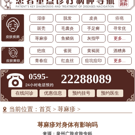
湿疹
脱发
皮炎
疥疮
斑秃
毛囊炎
手足癣
寻常疣
荨麻疹
鱼鳞病
灰指甲
更多...
疤痕
雀斑
黄褐斑
酒糟鼻
青春痘
红血丝
痘坑痘印
更多...
0595-
22288089
在线问诊
优惠信息
预约挂号
预约医生
当前位置：
首页
>
荨麻疹
>
荨麻疹对身体有影响吗
来源：泉州广肤皮肤专科