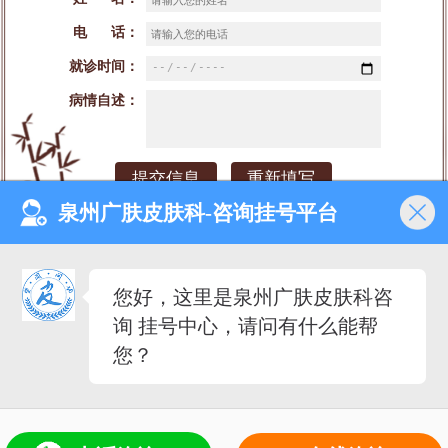
电 话：
就诊时间：
病情自述：
泉州广肤皮肤科-咨询挂号平台
网站首页
医院介绍
医生团队
预约挂号
您好，这里是泉州广肤皮肤科咨
就诊时间：早8：00-晚18：00（节假日不休）
询 挂号中心，请问有什么能帮
来院地址：泉州市丰泽区泉秀街道泉淮社区田安南路420号
备案号：闽ICP备2023027342号-2
您？
医疗广告审查证明文号：（闽-泉-丰）医广【2020】
第08-30-30号
5