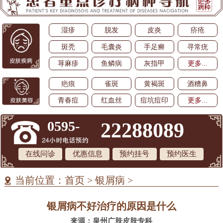
湿疹
脱发
皮炎
疥疮
斑秃
毛囊炎
手足癣
寻常疣
荨麻疹
鱼鳞病
灰指甲
更多...
疤痕
雀斑
黄褐斑
酒糟鼻
青春痘
红血丝
痘坑痘印
更多...
0595-
22288089
在线问诊
优惠信息
预约挂号
预约医生
当前位置：
首页
>
银屑病
>
银屑病不好治疗的原因是什么
来源：泉州广肤皮肤专科