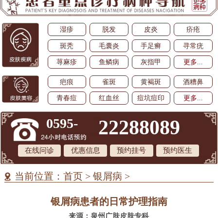
湿疹
脱发
皮炎
疥疮
斑秃
毛囊炎
手足癣
寻常疣
荨麻疹
鱼鳞病
灰指甲
更多...
疤痕
雀斑
黄褐斑
酒糟鼻
青春痘
红血丝
痘坑痘印
更多...
0595-
22288089
在线问诊
优惠信息
预约挂号
预约医生
当前位置：
首页
>
银屑病
>
银屑病患者的日常护理指南
来源：泉州广肤皮肤专科