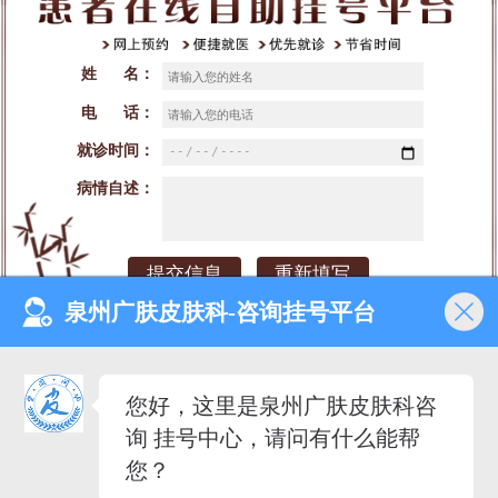
姓 名：
电 话：
就诊时间：
病情自述：
泉州广肤皮肤科-咨询挂号平台
网站首页
医院介绍
医生团队
预约挂号
您好，这里是泉州广肤皮肤科咨
就诊时间：早8：00-晚18：00（节假日不休）
询 挂号中心，请问有什么能帮
来院地址：泉州市丰泽区泉秀街道泉淮社区田安南路420号
备案号：闽ICP备2023027342号-2
您？
医疗广告审查证明文号：（闽-泉-丰）医广【2020】
第08-30-30号